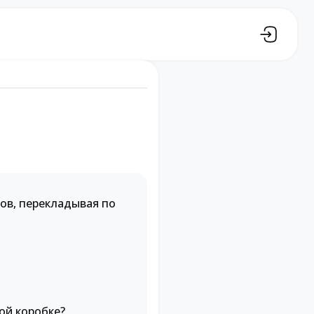
дов, перекладывая по
ой коробке?