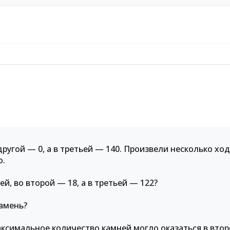
 другой — 0, а в третьей — 140. Произвели несколько хо
ю.
ей, во второй — 18, а в третьей — 122?
камень?
максимальное количество камней могло оказаться в втор