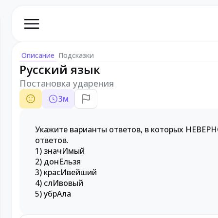
Описание
Подсказки
Русский язык
Постановка ударения
3
м
Укажите варианты ответов, в которых НЕВЕРН
ответов.
1) значИмый
2) донЕльзя
3) красИвейший
4) слИвовый
5) убрАла