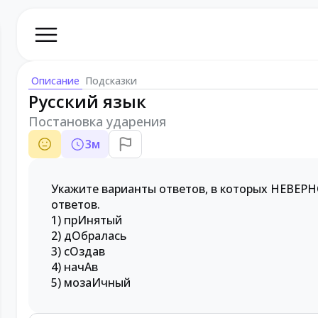
Описание
Подсказки
Русский язык
Постановка ударения
3
м
Укажите варианты ответов, в которых НЕВЕРН
ответов.
1) прИнятый
2) дОбралась
3) сОздав
4) начАв
5) мозаИчный