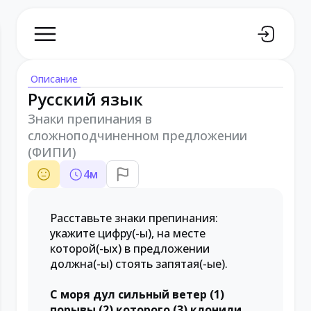
Описание
Русский язык
Знаки препинания в
сложноподчиненном предложении
(ФИПИ)
4
м
Расставьте знаки препинания:
укажите цифру(-ы), на месте
которой(-ых) в предложении
должна(-ы) стоять запятая(-ые).
С моря дул сильный ветер (1)
порывы (2) которого (3) клонили