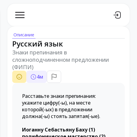
Описание
Русский язык
Знаки препинания в
сложноподчиненном предложении
(ФИПИ)
4
м
Расставьте знаки препинания:
укажите цифру(-ы), на месте
которой(-ых) в предложении
должна(-ы) стоять запятая(-ые).
Иоганну Себастьяну Баху (1)
полифоническое мастерство (2)