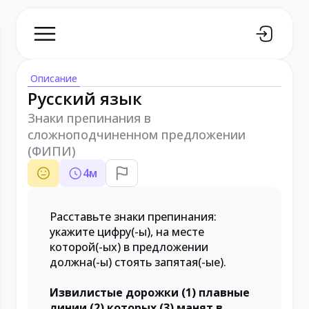
Описание
Русский язык
Знаки препинания в
сложноподчиненном предложении
(ФИПИ)
4
м
Расставьте знаки препинания:
укажите цифру(-ы), на месте
которой(-ых) в предложении
должна(-ы) стоять запятая(-ые).
Извилистые дорожки (1) плавные
линии (2) которых (3) манят в