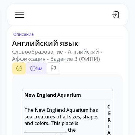
Описание
Английский язык
Словообразование - Английский -
Аффиксация - Задание 3 (ФИПИ)
5
м
New England Aquarium
C
The New England Aquarium has
E
sea creatures of all sizes, shapes
R
and colors. This place is
T
____________________
the
A