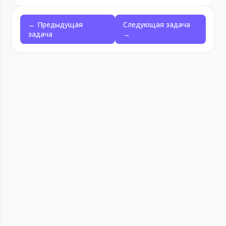
← Предыдущая
Следующая задача
задача
→