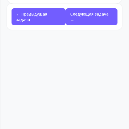
← Предыдущая
Следующая задача
задача
→