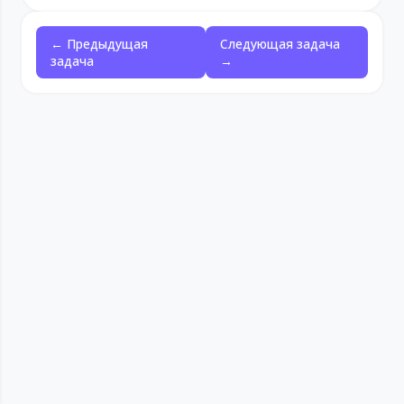
← Предыдущая
Следующая задача
задача
→