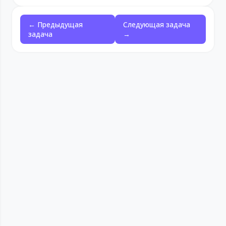
← Предыдущая
Следующая задача
задача
→