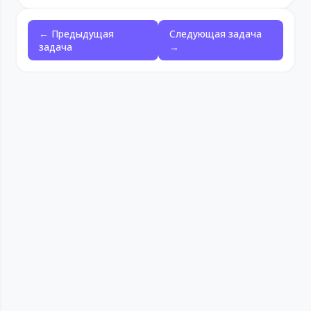
← Предыдущая
Следующая задача
задача
→