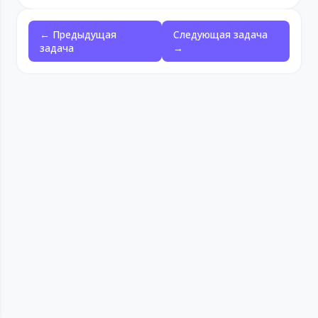
← Предыдущая
Следующая задача
задача
→