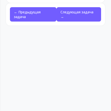
← Предыдущая
Следующая задача
задача
→