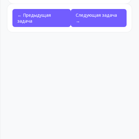
← Предыдущая
Следующая задача
задача
→