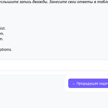
услышите запись дважды. Занесите свои ответы в табл
.
ist.
wn.
n.
ptions.
← Предыдущая зада