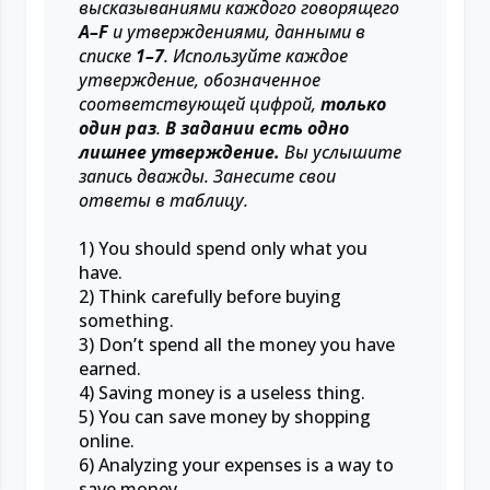
высказываниями каждого говорящего
A–F
и утверждениями, данными в
списке
1–7
. Используйте каждое
утверждение, обозначенное
соответствующей цифрой,
только
один раз
.
В задании есть одно
лишнее утверждение.
Вы услышите
запись дважды. Занесите свои
ответы в таблицу.
1) You should spend only what you
have.
2) Think carefully before buying
something.
3) Don’t spend all the money you have
earned.
4) Saving money is a useless thing.
5) You can save money by shopping
online.
6) Analyzing your expenses is a way to
save money.