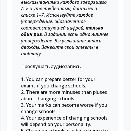
высказываниями каждого говорящего
A–F и утверждениями, данными в
списке 1–7. Используйте каждое
утверждение, обозначенное
соответствующей цифрой,
только
один раз
. В задании есть одно лишнее
утверждение. Вы услышите запись
дважды. Занесите свои ответы в
таблицу.
Прослушать аудиозапись
1. You can prepare better for your
exams if you change schools.
2. There are more minuses than pluses
about changing schools.
3. Your marks can become worse if you
change schools.
4. Your experience of changing schools
will depend on your personality.
5. Changing schools can be a chance to