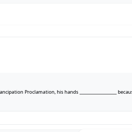
ancipation Proclamation, his hands
__________________
becaus