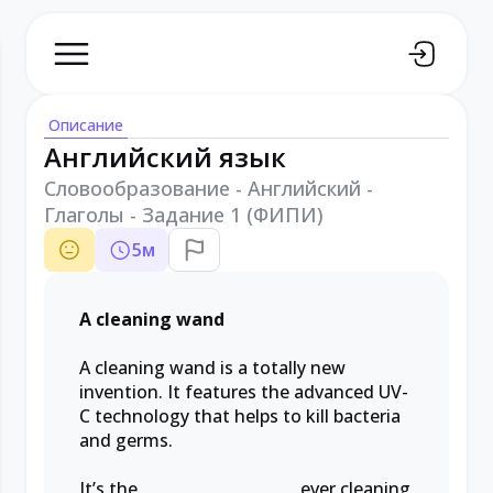
Описание
Английский язык
Словообразование - Английский -
Глаголы - Задание 1 (ФИПИ)
5
м
A cleaning wand
A cleaning wand is a totally new
invention. It features the advanced UV-
C technology that helps to kill bacteria
and germs.
It’s the
____________________
ever cleaning