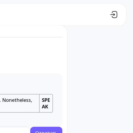
. Nonetheless,
SPE
AK