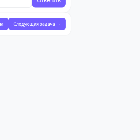
ча
Следующая задача →