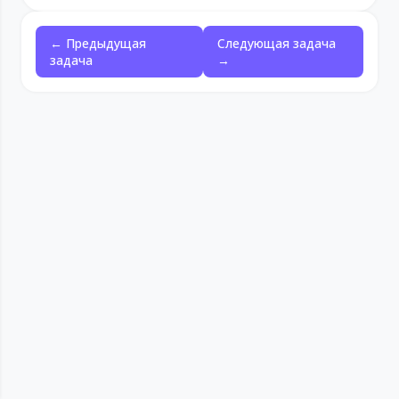
← Предыдущая
Следующая задача
задача
→