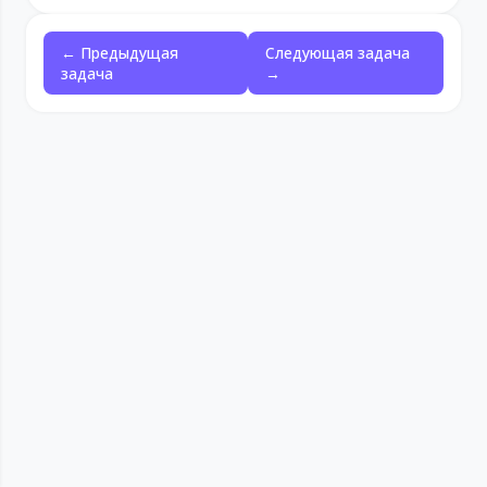
← Предыдущая
Следующая задача
задача
→