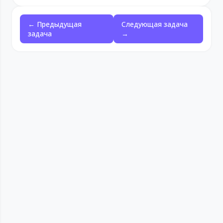
← Предыдущая
Следующая задача
задача
→