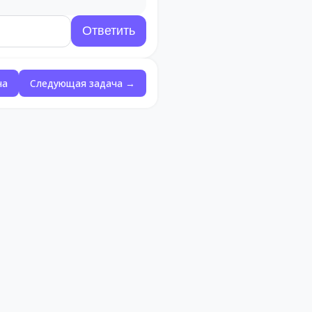
ча
Следующая задача →