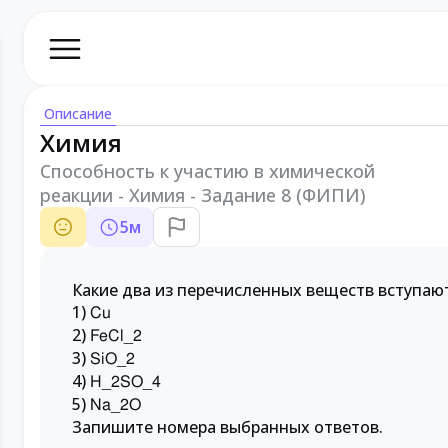
Описание
Химия
Способность к участию в химической
реакции - Химия - Задание 8 (ФИПИ)
5
м
Какие два из перечисленных веществ вступают
1)
Cu
2)
FeCl_2
3)
SiO_2
4)
H_2SO_4
5)
Na_2O
Запишите номера выбранных ответов.