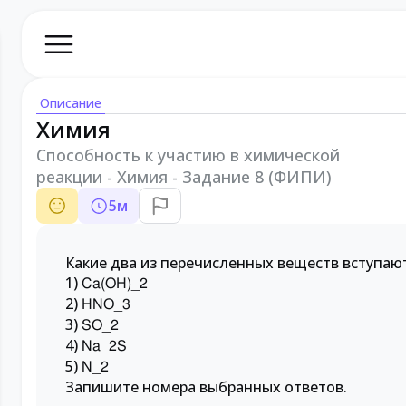
Описание
Химия
Способность к участию в химической
реакции - Химия - Задание 8 (ФИПИ)
5
м
Какие два из перечисленных веществ вступают
1)
Ca(OH)_2
2)
HNO_3
3)
SO_2
4)
Na_2S
5)
N_2
Запишите номера выбранных ответов.