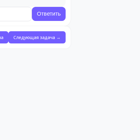
ча
Следующая задача →