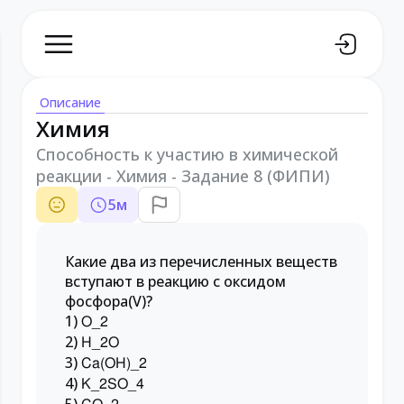
Описание
Химия
Способность к участию в химической
реакции - Химия - Задание 8 (ФИПИ)
5
м
Какие два из перечисленных веществ
вступают в реакцию с оксидом
фосфора(V)?
1)
O_2
2)
H_2O
3)
Ca(OH)_2
4)
K_2SO_4