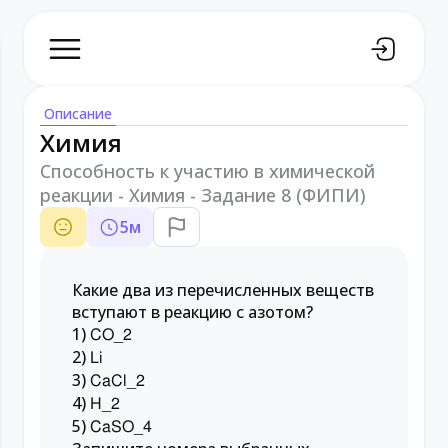
Описание
Химия
Способность к участию в химической
реакции - Химия - Задание 8 (ФИПИ)
5
м
Какие два из перечисленных веществ
вступают в реакцию с азотом?
1)
CO_2
2)
Li
3)
CaCl_2
4)
H_2
5)
CaSO_4