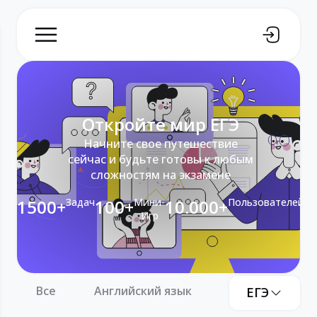
Откройте мир ЕГЭ
Начните свое путешествие
сейчас и будьте готовы к любым
сложностям на экзамене
1500+
Задач
100+
Мини-
10.000+
Пользователей
Игр
Все
Английский язык
Информатика
ЕГЭ