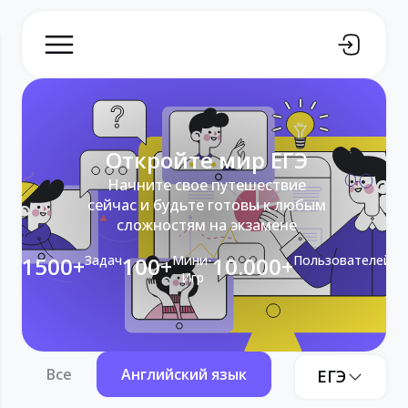
Откройте мир ЕГЭ
Начните свое путешествие
сейчас и будьте готовы к любым
сложностям на экзамене
1500+
Задач
100+
Мини-
10.000+
Пользователей
Игр
Все
Английский язык
Информатика
ЕГЭ