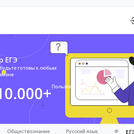
р ЕГЭ
 будьте готовы к любым
замене
10.000+
Пользователей
Обществознание
Русский язык
Физика
ЕГ