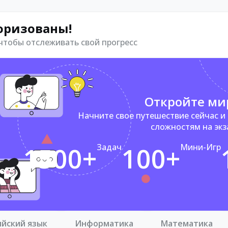
оризованы!
 чтобы отслеживать свой прогресс
Откройте ми
Начните свое путешествие сейчас и
сложностям на эк
1500+
Задач
100+
Мини-Игр
ийский язык
Информатика
Математика