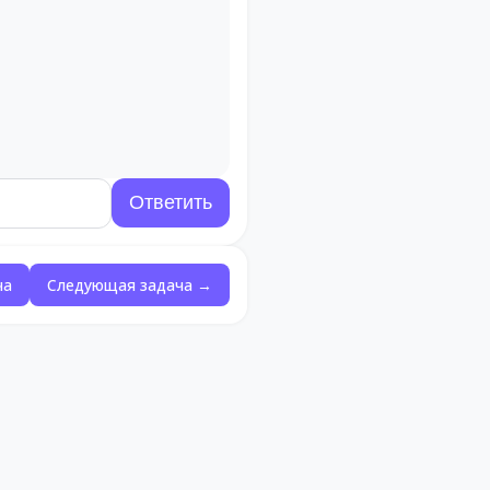
ча
Следующая задача →