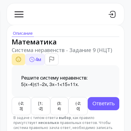
Описание
Математика
Система неравенств - Задание 9 (НЦТ)
4
м
Решите систему неравенств:
,
.
5(x−4)≤1−2x
3x−1<15+11x
(-2;
[1;
(3;
(-2;
3]
-2]
4)
0]
В задаче с типом ответа
выбор
, как правило
присутствует
несколько
правильных ответов. Чтобы
система правильно зачла ответ, необходимо записать