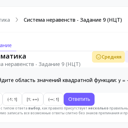
тика
Система неравенств - Задание 9 (НЦТ)
ание
матика
Средняя
а неравенств - Задание 9 (НЦТ)
йдите область значений квадратной функции:
y = 
(-1; 1]
[1; +∞)
(-∞; 1]
 с типом ответа
выбор
, как правило присутствует
несколько
правильных
мо записать все возможные ответы слитно без знаков препинания и пр