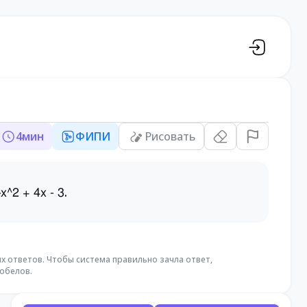
4
мин
ФИПИ
Рисовать
.
-x^2 + 4x - 3
 ответов. Чтобы система правильно зачла ответ,
обелов.