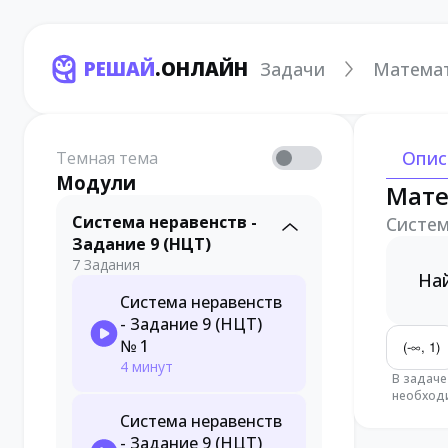
РЕШАЙ
.ОНЛАЙН
Задачи
Матема
Опис
Темная тема
Модули
Мате
Система неравенств -
Систем
Задание 9 (НЦТ)
7 Задания
На
Система неравенств
- Задание 9 (НЦТ)
№ 1
(-∞, 1)
4 минут
В задаче
необходи
Система неравенств
- Задание 9 (НЦТ)