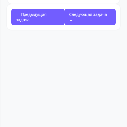
← Предыдущая
Следующая задача
задача
→