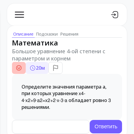
Описание
Подсказки
Решения
Математика
Большое уравнение 4-ой степени с
параметром и корнем
20
м
Определите значения параметра a,
при которых уравнение
x
4
-
обладает ровно
4
⋅
x
2
+
9
⋅
a
2
=
x
2
+
2
⋅
x
-
3
⋅
a
3
решениями.