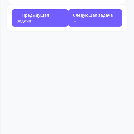
← Предыдущая
Следующая задача
задача
→