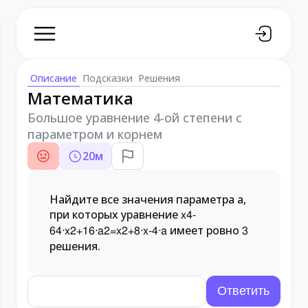
Описание
Подсказки
Решения
Математика
Большое уравнение 4-ой степени с
параметром и корнем
20
м
Найдите все значения параметра a,
при которых уравнение
x
4
-
имеет ровно
64
⋅
x
2
+
16
⋅
a
2
=
x
2
+
8
⋅
x
-
4
⋅
a
3
решения.