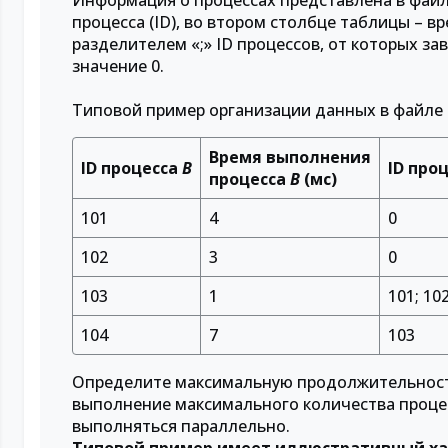
Информация о процессах представлена в файл
процесса (ID), во втором столбце таблицы – в
разделителем «;» ID процессов, от которых за
значение 0.
Типовой пример организации данных в файле
Время выполнения
ID процесса
B
ID про
процесса
B
(мс)
101
4
0
102
3
0
103
1
101; 10
104
7
103
Определите максимальную продолжительность 
выполнение максимального количества процесс
выполняться параллельно.