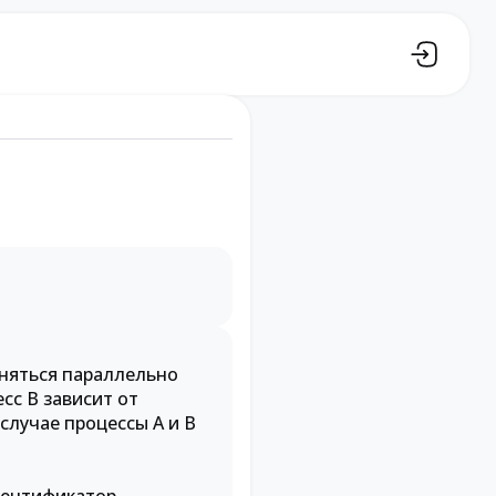
няться параллельно
сс B зависит от
случае процессы A и B