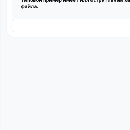
Типовой пример имеет иллюстративный ха
файла.