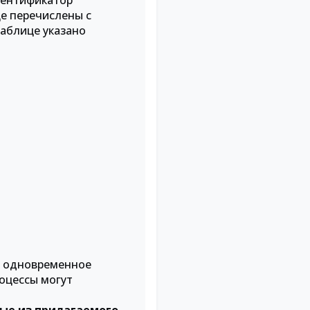
дентификатор
це перечислены с
таблице указано
о одновременное
роцессы могут