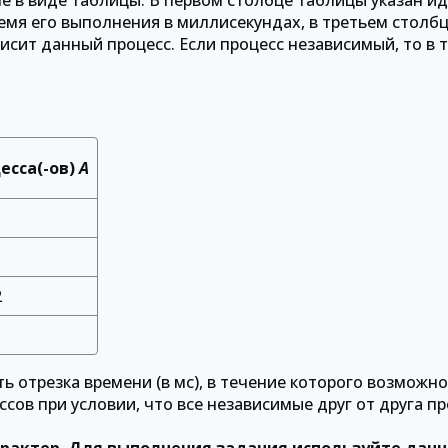
е в виде таблицы. В первом столбце таблицы указан и
ремя его выполнения в миллисекундах, в третьем столб
висит данный процесс. Если процесс независимый, то в 
цесса(-ов)
A
2
отрезка времени (в мс), в течение которого возможн
ов при условии, что все независимые друг от друга п