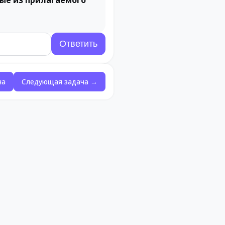
ые из прилагаемого
ча
Следующая задача →