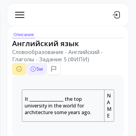
Описание
Английский язык
Словообразование - Английский -
Глаголы - Задание 5 (ФИПИ)
5
м
N
It ________________ the top
A
university in the world for
M
architecture some years ago.
E