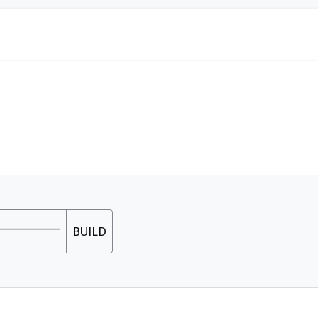
_____________
BUILD