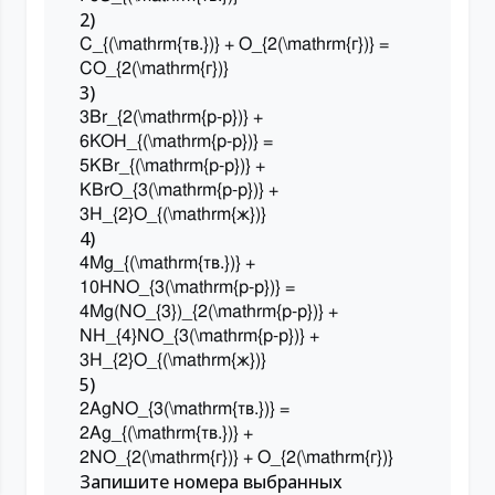
2)
C_{(\mathrm{тв.})} + O_{2(\mathrm{г})} =
CO_{2(\mathrm{г})}
3)
3Br_{2(\mathrm{р-р})} +
6KOH_{(\mathrm{р-р})} =
5KBr_{(\mathrm{р-р})} +
KBrO_{3(\mathrm{р-р})} +
3H_{2}O_{(\mathrm{ж})}
4)
4Mg_{(\mathrm{тв.})} +
10HNO_{3(\mathrm{р-р})} =
4Mg(NO_{3})_{2(\mathrm{р-р})} +
NH_{4}NO_{3(\mathrm{р-р})} +
3H_{2}O_{(\mathrm{ж})}
5)
2AgNO_{3(\mathrm{тв.})} =
2Ag_{(\mathrm{тв.})} +
2NO_{2(\mathrm{г})} + O_{2(\mathrm{г})}
Запишите номера выбранных