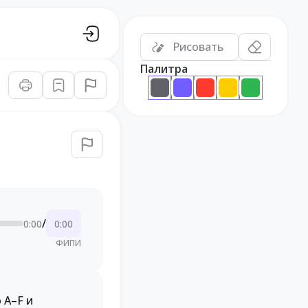
Рисовать
Палитра
/
0:00
0:00
ФИПИ
 A–F и