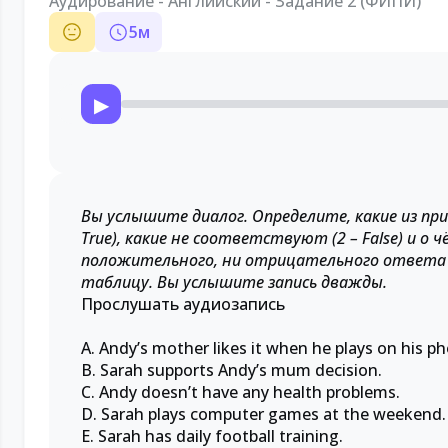
Аудирование - Английский - Задание 2 (ФИПИ)
5
м
▶
Вы услышите диалог. Определите, какие из 
True), какие не соответствуют (2 – False) и о
положительного, ни отрицательного ответа (
таблицу. Вы услышите запись дважды.
Прослушать аудиозапись
A. Andy’s mother likes it when he plays on his p
B. Sarah supports Andy’s mum decision.
C. Andy doesn’t have any health problems.
D. Sarah plays computer games at the weekend.
E. Sarah has daily football training.