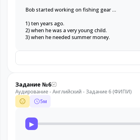
Bob started working on fishing gear …
1) ten years ago.
2) when he was a very young child.
3) when he needed summer money.
Задание №6
Аудирование - Английский - Задание 6 (ФИПИ)
5
м
▶