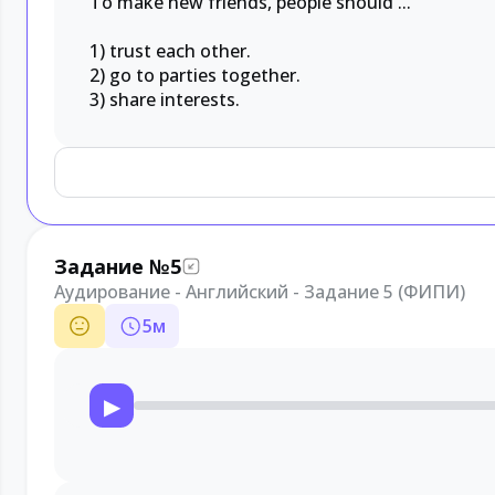
To make new friends, people should ...
1) trust each other.
2) go to parties together.
3) share interests.
Задание №5
Аудирование - Английский - Задание 5 (ФИПИ)
5
м
▶