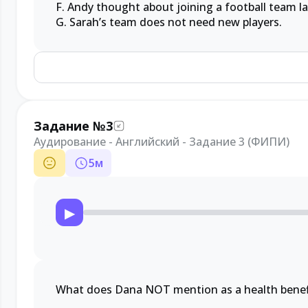
F. Andy thought about joining a football team la
G. Sarah’s team does not need new players.
Задание №3
Аудирование - Английский - Задание 3 (ФИПИ)
5
м
▶
What does Dana NOT mention as a health benef