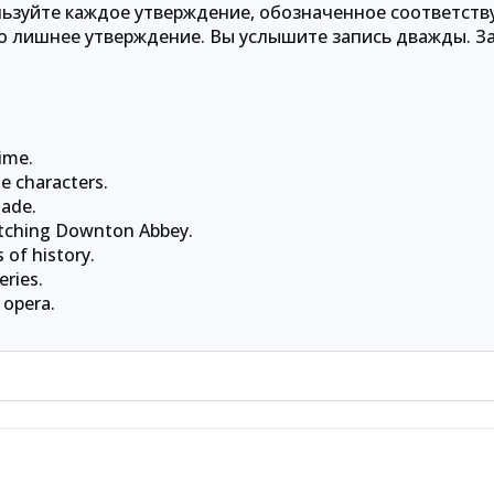
льзуйте каждое утверждение, обозначенное соответст
но лишнее утверждение. Вы услышите запись дважды. З
time.
e characters.
made.
atching Downton Abbey.
 of history.
eries.
 opera.