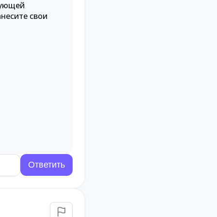
вующей
анесите свои