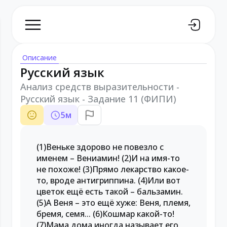
Описание
Русский язык
Анализ средств выразительности -
Русский язык - Задание 11 (ФИПИ)
5
м
(1)Веньке здорово не повезло с
именем – Вениамин! (2)И на имя-то
не похоже! (3)Прямо лекарство какое-
то, вроде антигриппина. (4)Или вот
цветок ещё есть такой – бальзамин.
(5)А Веня – это ещё хуже: Веня, племя,
бремя, семя... (6)Кошмар какой-то!
(7)Мама дома иногда называет его