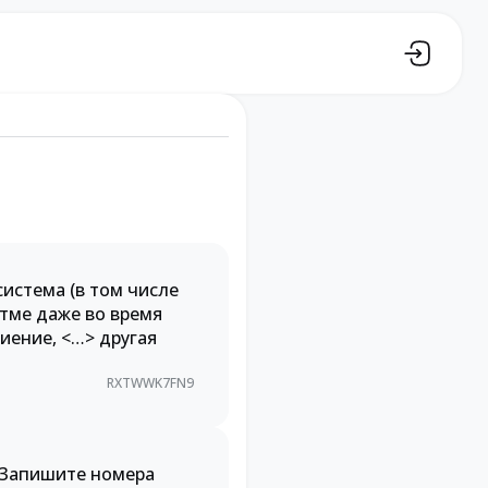
система (в том числе
итме даже во время
иение, <…> другая
RXTWWK7FN9
. Запишите номера