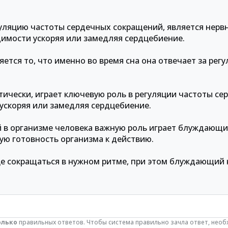
ляцию частоты сердечных сокращений, является нервн
димости ускоряя или замедляя сердцебиение.
ется то, что именно во время сна она отвечает за рег
тически, играет ключевую роль в регуляции частоты с
ускоряя или замедляя сердцебиение.
й в организме человека важную роль играет блуждающи
ую готовность организма к действию.
це сокращаться в нужном ритме, при этом блуждающий 
олько
правильных ответов. Чтобы система правильно зачла ответ, нео