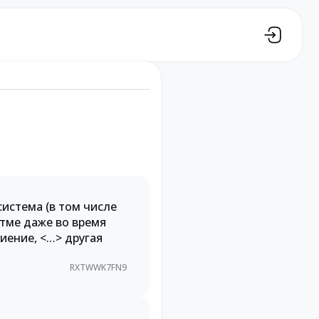
система (в том числе
итме даже во время
иение, <…> другая
RXTWWK7FN9