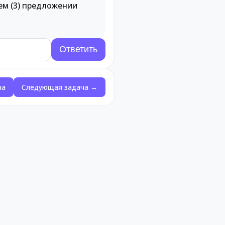
ем (3) предложении
ча
Следующая задача →