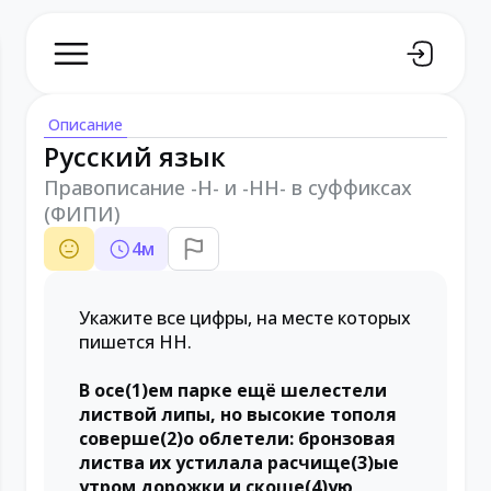
Описание
Русский язык
Правописание -Н- и -НН- в суффиксах
(ФИПИ)
4
м
Укажите все цифры, на месте которых
пишется НН.
В осе(1)ем парке ещё шелестели
листвой липы, но высокие тополя
соверше(2)о облетели: бронзовая
листва их устилала расчище(3)ые
утром дорожки и скоше(4)ую