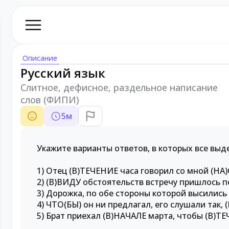
Описание
Русский язык
Слитное, дефисное, раздельное написание
слов (ФИПИ)
5
м
Укажите варианты ответов, в которых все вы
1) Отец (В)ТЕЧЕНИЕ часа говорил со мной (НА
2) (В)ВИДУ обстоятельств встречу пришлось п
3) Дорожка, по обе стороны которой высилис
4) ЧТО(БЫ) он ни предлагал, его слушали так, 
5) Брат приехал (В)НАЧАЛЕ марта, чтобы (В)Т