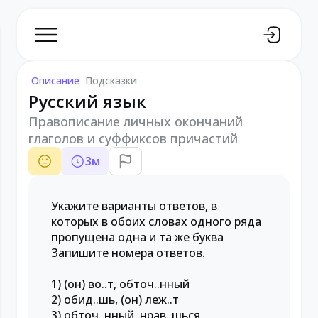
Описание
Подсказки
Русский язык
Правописание личных окончаний
глаголов и суффиксов причастий
3
м
Укажите варианты ответов, в
которых в обоих словах одного ряда
пропущена одна и та же буква
Запишите номера ответов.
1) (он) во..т, обточ..нный
2) обид..шь, (он) леж..т
3) обточ..нный, нрав..шься