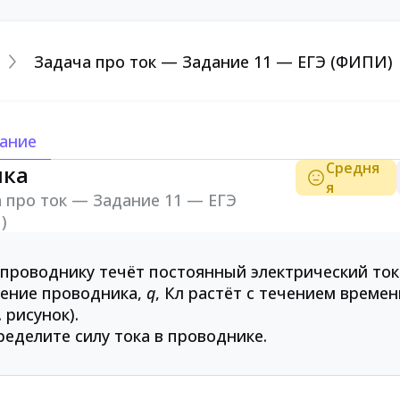
Задача про ток — Задание 11 — ЕГЭ (ФИПИ)
ание
Средня
ика
я
 про ток — Задание 11 — ЕГЭ
)
проводнику течёт постоянный электрический то
чение проводника,
q
, Кл растёт с течением време
. рисунок).
еделите силу тока в проводнике.