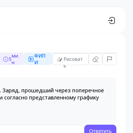
ми
ФИП
5
Рисоват
н
И
ь
к. Заряд, прошедший через поперечное
ни согласно представленному графику