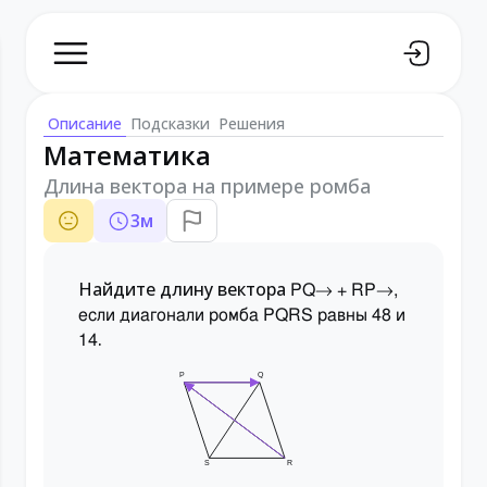
Описание
Подсказки
Решения
Математика
Длина вектора на примере ромба
3
м
Найдите длину вектора
PQ
→
+
RP
→
,
если диагонали ромба PQRS равны 48 и
.
14
P
Q
S
R