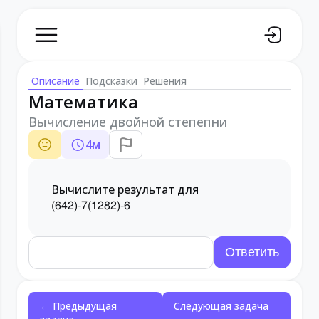
Описание
Подсказки
Решения
Математика
Вычисление двойной степепни
4
м
Вычислите результат для
(
64
2
)
-7
(
128
2
)
-6
← Предыдущая
Следующая задача